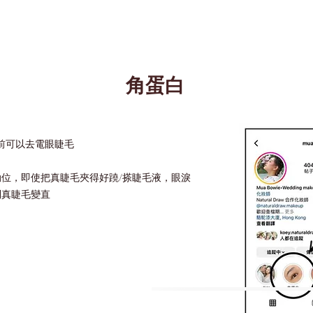
角蛋白
一星期前可以去電眼睫毛
位，即使把真睫毛夾得好蹺/搽睫毛液，眼淚
到真睫毛變直