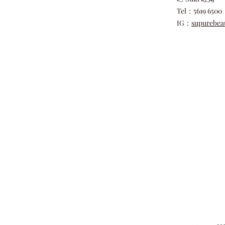
Tel：5619 6500
IG：
supurebea