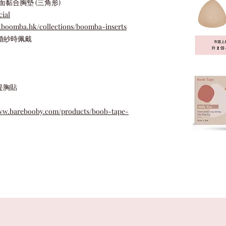
雙面黏合胸墊 (三角形)
ial
etboomba.hk/collections/boomba-inserts
 婚紗時佩戴
 提胸貼
www.barebooby.com/products/boob-tape-
ed.