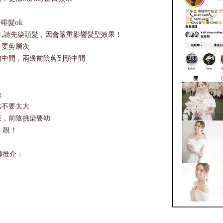
啡髮ok
寸,請先染頭髮，因會嚴重影響髮型效果！
，要剪層次
胸中間，兩邊前陰剪到頸中間
色
比不要太大
束，前陰挑染要幼
t！靚！
型師推介：