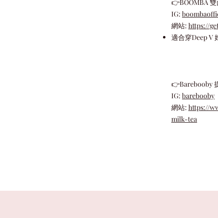
👉BOOMBA 
IG:
boombaoffic
網站:
https://g
適合穿Deep V
👉Barebooby
​IG:
barebooby
​網站:
https://
milk-tea
Copyright © Natural Draw. All rights reserv