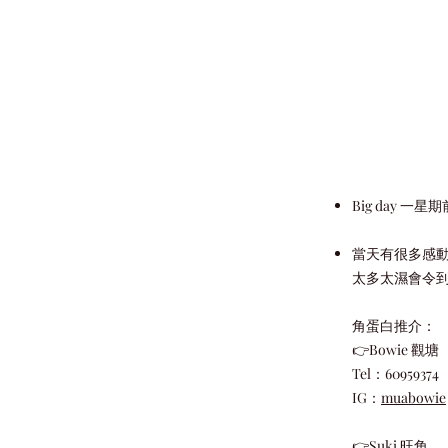
Big day 
當天有很多感動
太多太濕會令
角蛋白推介：
👉Bowie 觀塘
Tel：60959374
IG：
muabowie
👉Suki 旺角