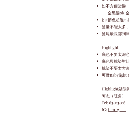
如不方便染髮
全黑髮ok,全
如2節色超過2
髮量不能太多
髮尾最長都到
Highlight
底色不要太深
底色與挑染對
挑染不要太大
可做Babyligh
Highlight髮
阿志（旺角）
Tel: 63403406
​IG:
i_m_g___